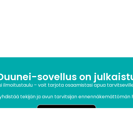
Duunei-sovellus on julkaist
 ilmoitustaulu – voit tarjota osaamistasi apua tarvitseville
yhdistää tekijän ja avun tarvitsijan ennennäkemättömän h